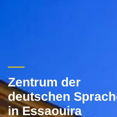
Zentrum der
deutschen Sprach
in Essaouira